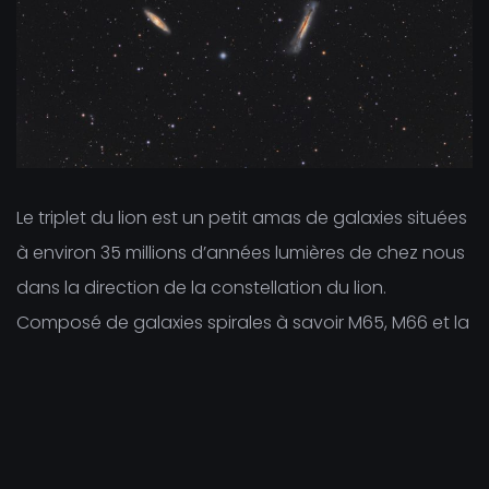
Le triplet du lion est un petit amas de galaxies situées
à environ 35 millions d’années lumières de chez nous
dans la direction de la constellation du lion.
Composé de galaxies spirales à savoir M65, M66 et la
NGC 3628, le groupe est en interaction
gravitationnelle qui déchire, déforme les galaxies en
questions et fait jaillir une queue de marée
gigantesque (d’environ 300000 AL) de la galaxie du